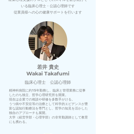
いる臨床心理士・公認心理師です
従業員様への心の健康サポートを行います
若井 貴史
Wakai Takafumi
臨床心理士 公認心理師
精神科病院に約15年勤務し、臨床と管理業務に従事
したのち独立、哲学心理研究所を開業。
現在は企業での相談や研修を多数手がける。
うつ病や不安症等の治療として科学的エビデンスが豊
富な認知行動療法を専門とし、哲学の知見を活かした
独自のアプローチも展開。
大学（経営学部・心理学部）の非常勤講師として教育
にも携わる。