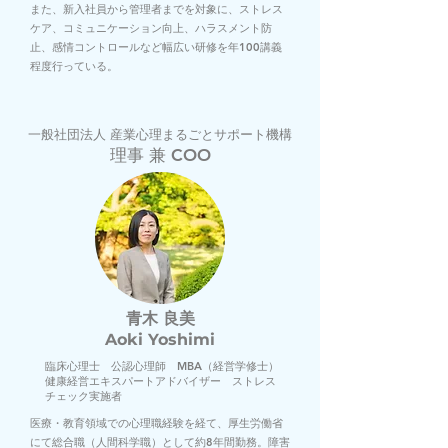
​また、新入社員から管理者までを対象に、ストレス
ケア、コミュニケーション向上、ハラスメント防
止、感情コントロールなど幅広い研修を年100講義
程度行っている。
一般社団法人 産業心理まるごとサポート機構
理事 兼 COO
青木 良美
Aoki Yoshimi
臨床心理士 公認心理師 MBA（経営学修士）
​健康経営エキスパートアドバイザー
ストレス
チェック実施者
医療・教育領域での心理職経験を経て、厚生労働省
にて総合職（人間科学職）として約8年間勤務。障害