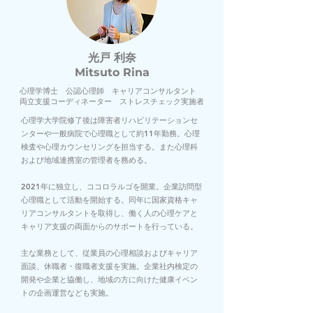
​光戸 利奈
Mitsuto Rina
​心理学博士 公認心理師 キャリアコンサルタント
両立支援コーディネーター ストレスチェック実施者
心理学大学院修了後は障害者リハビリテーションセ
ンターや一般病院で心理職として約11年勤務。心理
検査や心理カウンセリングを担当する。また心理科
および地域連携室の管理者を務める。
​2021年に独立し、ココロラルゴを開業。企業訪問型
心理職として活動を開始する。同年に
国家資格キャ
リアコンサルタントを取得し、働く人の心理ケアと
キャリア支援の両面からのサポートを行っている。
主な業務として、従業員の心理相談およびキャリア
面談、休職者・復職者支援を実施。企業社内検定の
開発や企業と協働し、地域の方に向けた健康イベン
トの企画運営なども実施。