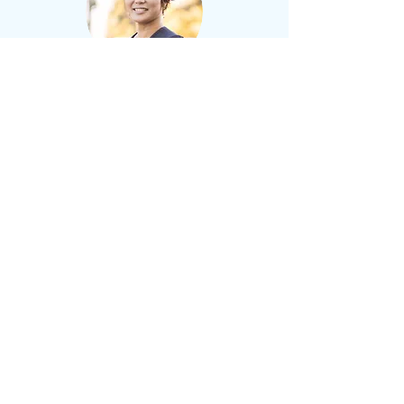
林 秀佳
Hayashi Yoshika
医学博士
臨床心理士 公認心理師
ストレスチェック実施者
滋賀県在住。
精神科クリニック、大学病院、復
職支援施設での勤務を経て、ストレスケアサポ
ートBringOutを開業する。
個別面談に加え、「管理職は対人支援職」とい
う視点から、感情を手がかりに自己・他者理解
を深める管理職研修や、職場の分断を越える関
係性づくりにつながるワークショップをライフ
ワークとして手がけている。