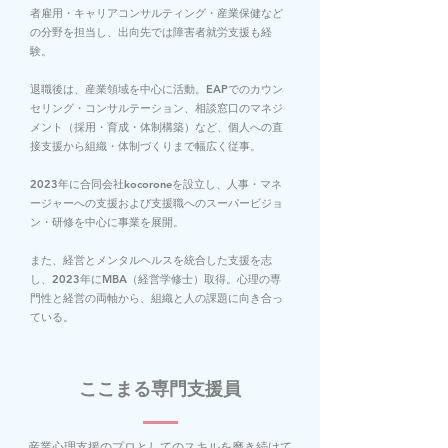
者雇用・キャリアコンサルティング・産業保健など
の分野を担当し、出向先では障害者就労支援も経
験。
退職後は、産業領域を中心に活動。EAPでのカウン
セリング・コンサルテーション、相談窓口のマネジ
メント（採用・育成・体制構築）など、個人への直
接支援から組織・体制づくりまで幅広く従事。
2023年に合同会社kocoroneを設立し、人事・マネ
ージャーへの支援および支援職へのスーパービジョ
ン・研修を中心に事業を展開。
また、経営とメンタルヘルスを統合した支援を志
し、2023年にMBA（経営学修士）取得。心理の専
門性と経営の両軸から、組織と人の課題に向き合っ
ている。
ここまる専門支援員
産業心理支援のプロとしてのスキルを磨き続けて